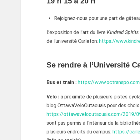
19 h 15 à 20 h
Rejoignez-nous pour une part de gâteau e
L’exposition de l’art du livre
Kindred Spirits
de l’université Carleton:
https://www.kindr
Se rendre à l’Université C
Bus et train :
https://www.octranspo.com/
Vélo :
à proximité de plusieurs pistes cycla
blog OttawaVeloOutaouais pour des choix (
https://ottawavelooutaouais.com/2019/09/
sont pas permis à l’intérieur de la bibliot
plusieurs endroits du campus:
https://carl