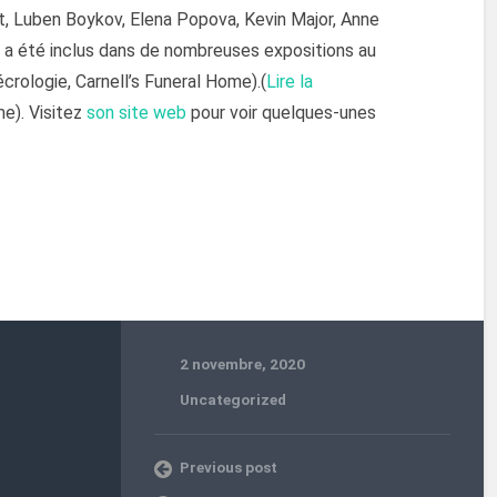
, Luben Boykov, Elena Popova, Kevin Major, Anne
il a été inclus dans de nombreuses expositions au
écrologie, Carnell’s Funeral Home).(
Lire la
me). Visitez
son site web
pour voir quelques-unes
2 novembre, 2020
Uncategorized
Previous post