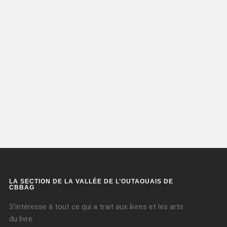
LA SECTION DE LA VALLÉE DE L’OUTAOUAIS DE
CBBAG
S’intéresse à tout ce qui a trait aux livres et les arts
du livre.