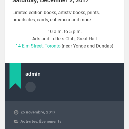
Saturday, December 2, 2017
Limited edition books, artists’ books, prints,
broadsides, cards, ephemera and more …
10 a.m. to 5 p.m.
Arts and Letters Club, Great Hall
14 Elm Street, Toronto
(near Yonge and Dundas)
admin
25 novembre, 2017
Activités
,
Événements