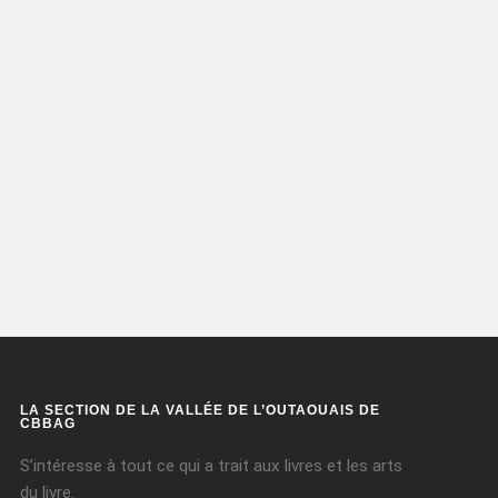
LA SECTION DE LA VALLÉE DE L’OUTAOUAIS DE
CBBAG
S’intéresse à tout ce qui a trait aux livres et les arts
du livre.