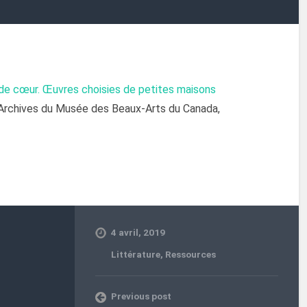
 de cœur. Œuvres choisies de petites maisons
t Archives du Musée des Beaux-Arts du Canada,
4 avril, 2019
Littérature
,
Ressources
Previous post