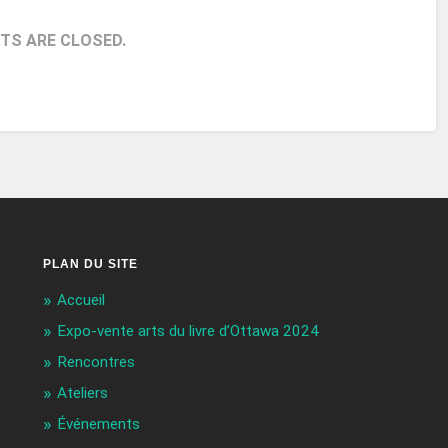
S ARE CLOSED.
PLAN DU SITE
Accueil
Expo-vente arts du livre d’Ottawa 2024
Rencontres
Ateliers
Événements