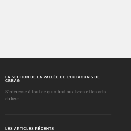
LA SECTION DE LA VALLÉE DE L’OUTAOUAIS DE
CBBAG
S’intéresse à tout ce qui a trait aux livres et les arts
du livre.
LES ARTICLES RÉCENTS