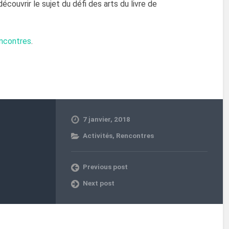
écouvrir le sujet du défi des arts du livre de
encontres
.
7 janvier, 2018
Activités
,
Rencontres
Previous post
Next post