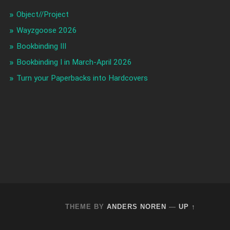
Object//Project
Wayzgoose 2026
Bookbinding III
Bookbinding I in March-April 2026
Turn your Paperbacks into Hardcovers
THEME BY
ANDERS NOREN
—
UP ↑