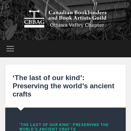
‘The last of our kind’:
Preserving the world’s ancient
crafts
'THE LAST OF OUR KIND': PRESERVING THE
WORLD'S ANCIENT CRAFTS